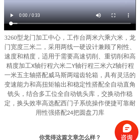
3260型龙门加工中心，工作台两米六乘六米，龙
门宽度三米二，
采用两线一硬设计兼顾了刚性、
速度和精度，适用于需要高速切削、重切削和高
精度加工
轴行程六米二
轴行程三米六
轴行程
X
Y
Z
一米五
主轴搭配威马斯两端齿轮箱，具有灵活的
变速能力和高扭矩输出和稳定性
搭配全自动直角
铣头，结合多工位全自动铣头库，交换动作稳
定，换头效率高
选配西门子系统操作便捷可靠耐
用性强
搭配
把圆盘刀库
24
你觉得这篇文章怎么样？